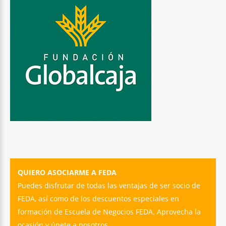
QUIERO ASOCIARME A FEDA
Puedes disfrutar de todas las ventajas de ser socio de
FEDA, así como de los descuentos especiales en
formación de Escuela de Negocios FEDA. Aprovecha la
ocasión y únete a nosotros.