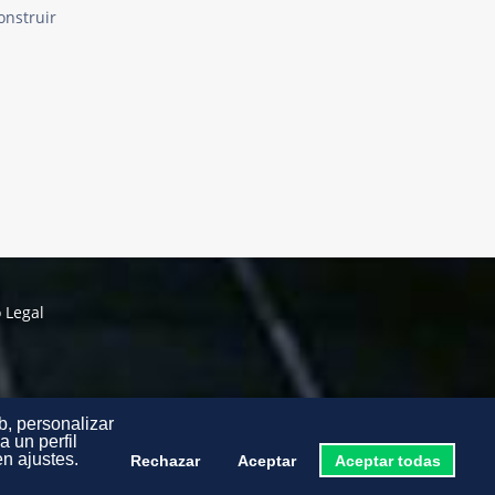
onstruir
 Legal
b, personalizar
 un perfil
n ajustes.
Rechazar
Aceptar
Aceptar todas