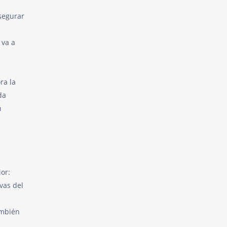
asegurar
 va a
ra la
da
n
or:
ivas del
ambién