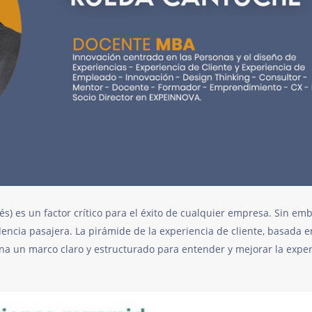
lés) es un factor crítico para el éxito de cualquier empresa. Sin em
ncia pasajera. La pirámide de la experiencia de cliente, basada e
ona un marco claro y estructurado para entender y mejorar la exper