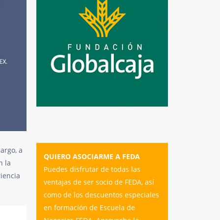
bargo, a
QUIERO ASOCIARME A FEDA
n la
Puedes disfrutar de todas las
iencia
ventajas de ser socio de FEDA, así
como de los descuentos especiales
en formación de Escuela de