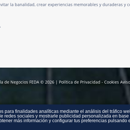
itar la banalidad, crear experiencias memorables y duraderas y c
A
la de Negocios FEDA
©
2026
Política de Privacidad - Cookies
Aviso
s para finalidades analíticas mediante el análisis del tráfico we
e redes sociales y mostrarle publicidad personalizada en base a
tener más información y configurar tus preferencias pulsando e