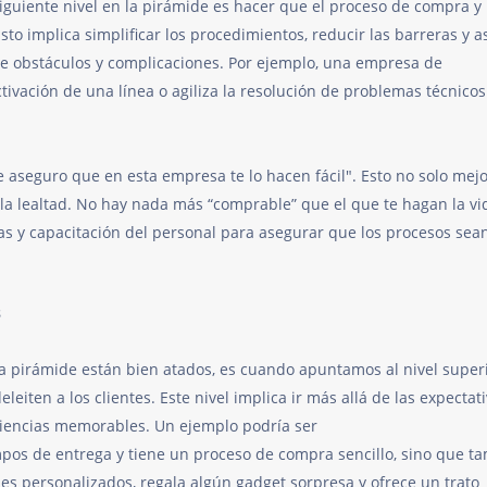
 siguiente nivel en la pirámide es hacer que el proceso de compra y
sto implica simplificar los procedimientos, reducir las barreras y 
de obstáculos y complicaciones. Por ejemplo, una empresa de
tivación de una línea o agiliza la resolución de problemas técnicos
Te aseguro que en esta empresa te lo hacen fácil". Esto no solo mejo
 la lealtad. No hay nada más “comprable” que el que te hagan la vi
s y capacitación del personal para asegurar que los procesos sea
s
la pirámide están bien atados, es cuando apuntamos al nivel superi
eiten a los clientes. Este nivel implica ir más allá de las expectat
riencias memorables. Un ejemplo podría ser
mpos de entrega y tiene un proceso de compra sencillo, sino que t
es personalizados, regala algún gadget sorpresa y ofrece un trato