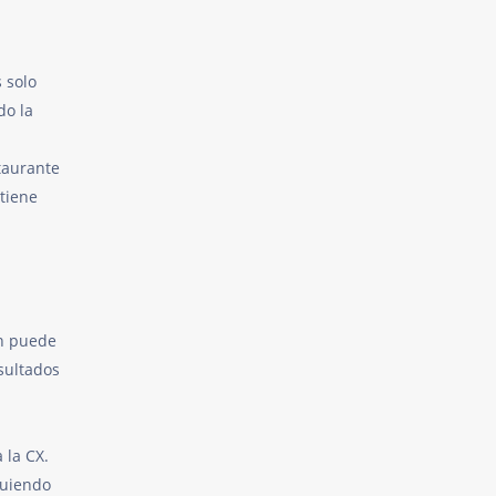
s solo
do la
taurante
 tiene
en puede
esultados
 la CX.
guiendo