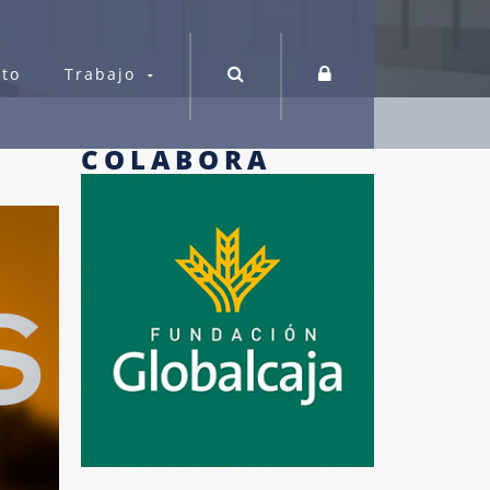
cto
Trabajo
COLABORA
Bolsa de Trabajo
cios FEDA
Orientación profesional
Trabaja con nosotros
s Frecuentes