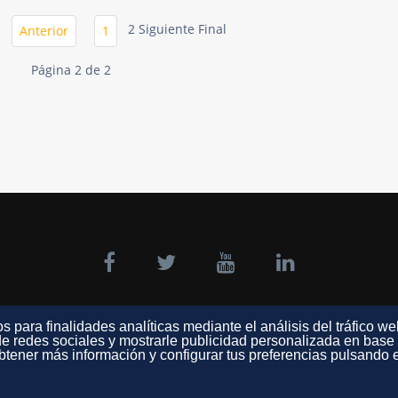
2
Siguiente
Final
Anterior
1
Página 2 de 2
s para finalidades analíticas mediante el análisis del tráfico we
e redes sociales y mostrarle publicidad personalizada en base a
tener más información y configurar tus preferencias pulsando e
la de Negocios FEDA
©
2026
Política de Privacidad - Cookies
Aviso