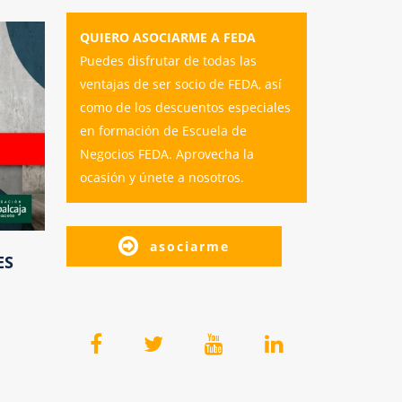
QUIERO ASOCIARME A FEDA
Puedes disfrutar de todas las
ventajas de ser socio de FEDA, así
como de los descuentos especiales
en formación de Escuela de
Negocios FEDA. Aprovecha la
ocasión y únete a nosotros.
asociarme
ES