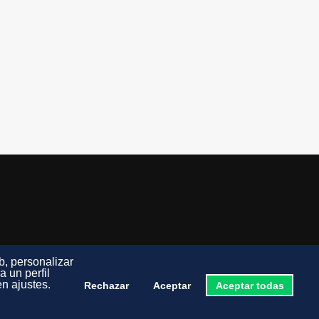
b, personalizar
 un perfil
n ajustes.
Rechazar
Aceptar
Aceptar todas
 Legal